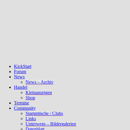
KickStart
Forum
News
News – Archiv
Handel
Kleinanzeigen
Shop
Termine
Community
Stammtische / Clubs
Links
Unterwegs – Bildergalerien
Datenblatt