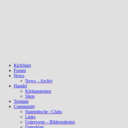
KickStart
Forum
News
News – Archiv
Handel
Kleinanzeigen
Shop
Termine
Community
Stammtische / Clubs
Links
Unterwegs – Bildergalerien
Datenblatt