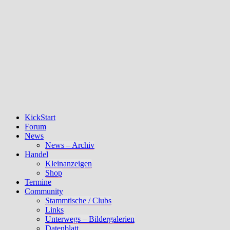
KickStart
Forum
News
News – Archiv
Handel
Kleinanzeigen
Shop
Termine
Community
Stammtische / Clubs
Links
Unterwegs – Bildergalerien
Datenblatt