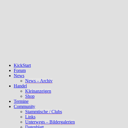
KickStart
Forum
News
News – Archiv
Handel
Kleinanzeigen
Shop
Termine
Community
Stammtische / Clubs
Links
Unterwegs – Bildergalerien
Datenblatt