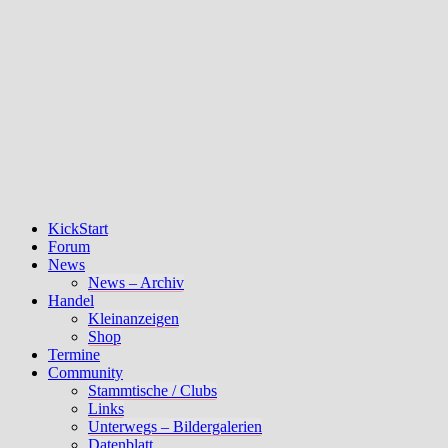
KickStart
Forum
News
News – Archiv
Handel
Kleinanzeigen
Shop
Termine
Community
Stammtische / Clubs
Links
Unterwegs – Bildergalerien
Datenblatt