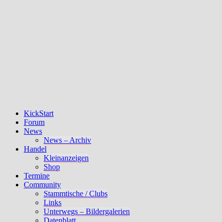
KickStart
Forum
News
News – Archiv
Handel
Kleinanzeigen
Shop
Termine
Community
Stammtische / Clubs
Links
Unterwegs – Bildergalerien
Datenblatt