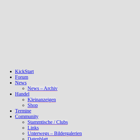
KickStart
Forum
News
News – Archiv
Handel
Kleinanzeigen
Shop
Termine
Community
Stammtische / Clubs
Links
Unterwegs – Bildergalerien
Datenblatt