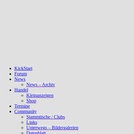
KickStart
Forum
News
News – Archiv
Handel
Kleinanzeigen
Shop
Termine
Community
Stammtische / Clubs
Links
Unterwegs – Bildergalerien
Datenblatt