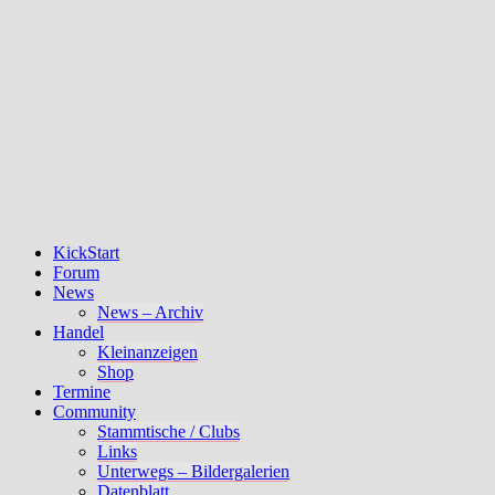
KickStart
Forum
News
News – Archiv
Handel
Kleinanzeigen
Shop
Termine
Community
Stammtische / Clubs
Links
Unterwegs – Bildergalerien
Datenblatt