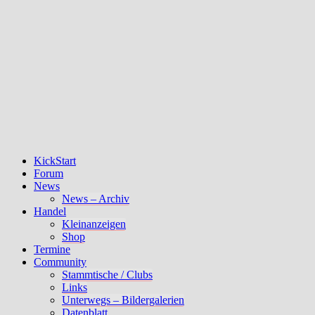
KickStart
Forum
News
News – Archiv
Handel
Kleinanzeigen
Shop
Termine
Community
Stammtische / Clubs
Links
Unterwegs – Bildergalerien
Datenblatt