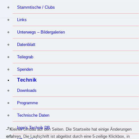
Stammtische / Clubs
Links
Unterwegs – Bildergalerien
Datenblatt
Teilegrab
Spenden
Technik
Downloads
Programme
Technische Daten
Ingo’s Technik DB
– Kleiner Umbau auf den Seiten. Die Startseite hat einige Änderungen
erfahren. Die Laufschrift ist abgelöst durch eine 5-zeilige Klickbox, in