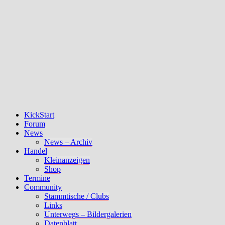
KickStart
Forum
News
News – Archiv
Handel
Kleinanzeigen
Shop
Termine
Community
Stammtische / Clubs
Links
Unterwegs – Bildergalerien
Datenblatt