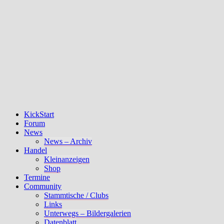
KickStart
Forum
News
News – Archiv
Handel
Kleinanzeigen
Shop
Termine
Community
Stammtische / Clubs
Links
Unterwegs – Bildergalerien
Datenblatt