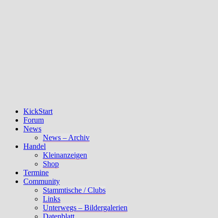
KickStart
Forum
News
News – Archiv
Handel
Kleinanzeigen
Shop
Termine
Community
Stammtische / Clubs
Links
Unterwegs – Bildergalerien
Datenblatt