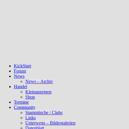
KickStart
Forum
News
News – Archiv
Handel
Kleinanzeigen
Shop
Termine
Community
Stammtische / Clubs
Links
Unterwegs – Bildergalerien
Datenblatt