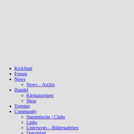
KickStart
Forum
News
News – Archiv
Handel
Kleinanzeigen
Shop
Termine
Community
Stammtische / Clubs
Links
Unterwegs – Bildergalerien
Datenblatt