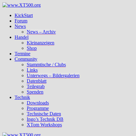
Zum
Inhalt
KickStart
springen
Forum
News
News – Archiv
Handel
Kleinanzeigen
Shop
Termine
Community
Stammtische / Clubs
Links
Unterwegs – Bildergalerien
Datenblatt
Teilegrab
Spenden
Technik
Downloads
Programme
Technische Daten
Ingo’s Technik DB
XTom Workshops