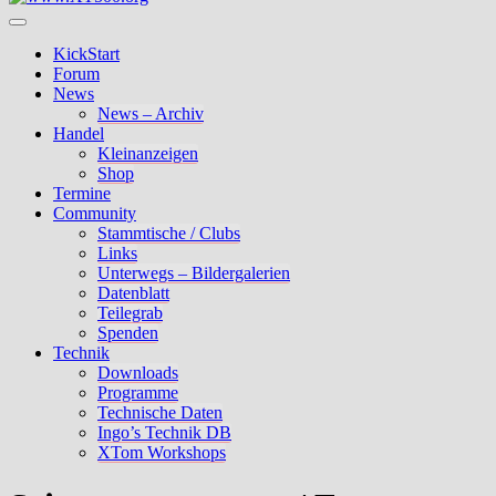
KickStart
Forum
News
News – Archiv
Handel
Kleinanzeigen
Shop
Termine
Community
Stammtische / Clubs
Links
Unterwegs – Bildergalerien
Datenblatt
Teilegrab
Spenden
Technik
Downloads
Programme
Technische Daten
Ingo’s Technik DB
XTom Workshops