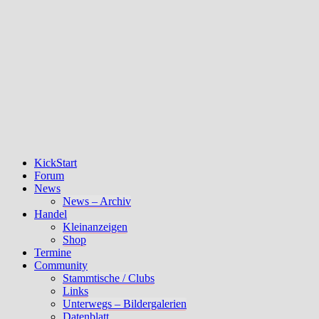
KickStart
Forum
News
News – Archiv
Handel
Kleinanzeigen
Shop
Termine
Community
Stammtische / Clubs
Links
Unterwegs – Bildergalerien
Datenblatt