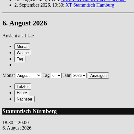
2. September 2026, 19:30:
XT Stammtisch Hamburg
6. August 2026
Ansicht als
Liste
Monat
Woche
Tag
Monat
Tag
Jahr
Letzter
Heute
Nächster
Stammtisch
Stammtisch Nürnberg
Nürnberg
18:30
–
20:00
6. August 2026