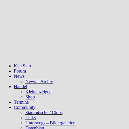
KickStart
Forum
News
News – Archiv
Handel
Kleinanzeigen
Shop
Termine
Community
Stammtische / Clubs
Links
Unterwegs – Bildergalerien
Datenblatt