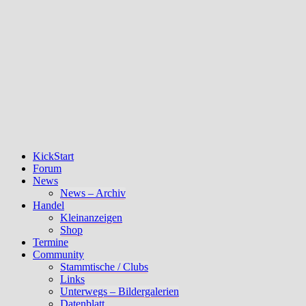
KickStart
Forum
News
News – Archiv
Handel
Kleinanzeigen
Shop
Termine
Community
Stammtische / Clubs
Links
Unterwegs – Bildergalerien
Datenblatt