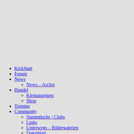
KickStart
Forum
News
News – Archiv
Handel
Kleinanzeigen
Shop
Termine
Community
Stammtische / Clubs
Links
Unterwegs – Bildergalerien
Datenblatt