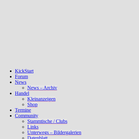
KickStart
Forum
News
News – Archiv
Handel
Kleinanzeigen
Shop
Termine
Community
Stammtische / Clubs
Links
Unterwegs – Bildergalerien
Datenblatt