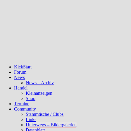
KickStart
Forum
News
News – Archiv
Handel
Kleinanzeigen
Shop
Termine
Community
Stammtische / Clubs
Links
Unterwegs – Bildergalerien
Datenblatt