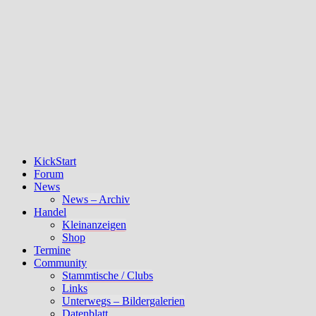
KickStart
Forum
News
News – Archiv
Handel
Kleinanzeigen
Shop
Termine
Community
Stammtische / Clubs
Links
Unterwegs – Bildergalerien
Datenblatt