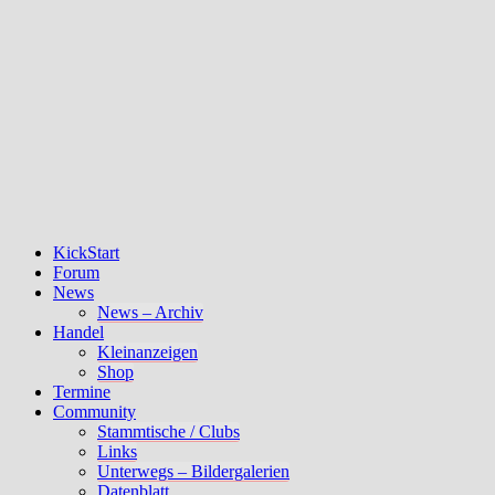
KickStart
Forum
News
News – Archiv
Handel
Kleinanzeigen
Shop
Termine
Community
Stammtische / Clubs
Links
Unterwegs – Bildergalerien
Datenblatt